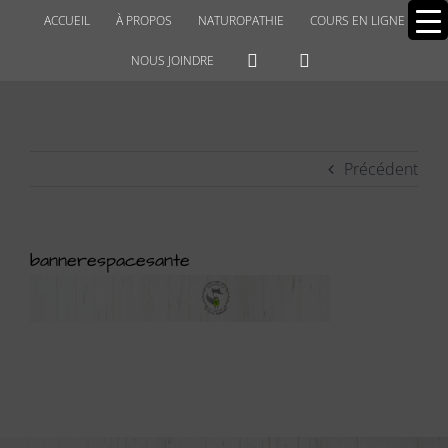
Passer
ACCUEIL
À PROPOS
NATUROPATHIE
COURS EN LIGNE
au
NOUS JOINDRE
contenu
Précédent
bannerespacesante