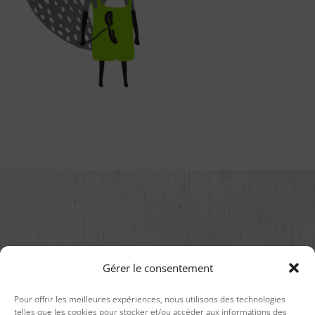
Gérer le consentement
Pour offrir les meilleures expériences, nous utilisons des technologies
telles que les cookies pour stocker et/ou accéder aux informations des