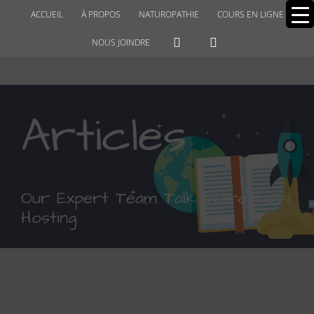
Passer
ACCUEIL
À PROPOS
NATUROPATHIE
COURS EN LIGNE
au
NOUS JOINDRE
contenu
Articles
Our Expert Team Talk Wordpress
Hosting