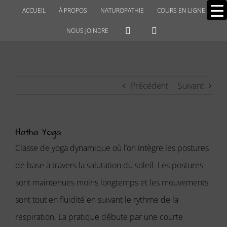
Passer
ACCUEIL
À PROPOS
NATUROPATHIE
COURS EN LIGNE
au
NOUS JOINDRE
contenu
Précédent
Suivant
Hatha Yoga
Classe de yoga dynamique où l’on intègre les postures
de base à travers la salutation du soleil. Les postures
sont maintenues moins longtemps et les mouvements
sont tout en fluidité en suivant le rythme de la
respiration. La pratique débute par une courte